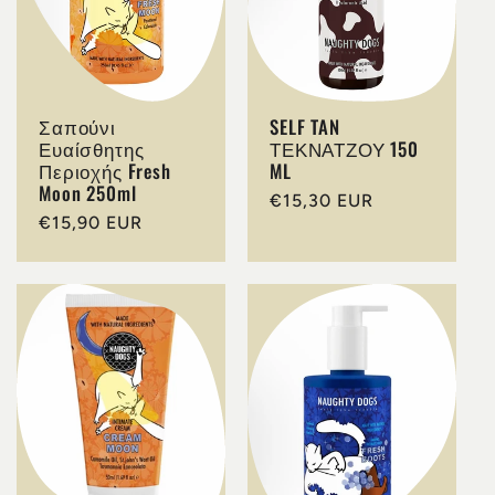
Σαπούνι
SELF TAN
Ευαίσθητης
ΤΕΚΝΑΤΖΟΥ 150
Περιοχής Fresh
ML
Moon 250ml
Κανονική
€15,30 EUR
Κανονική
€15,90 EUR
τιμή
τιμή