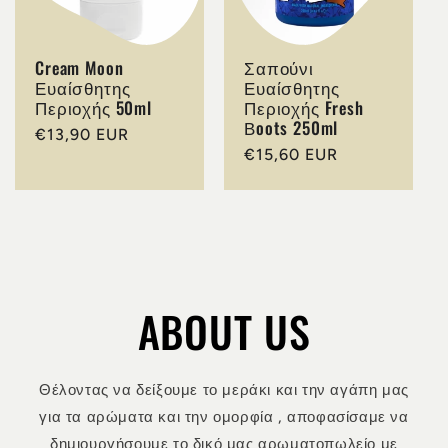
Cream Moon
Σαπούνι
Ευαίσθητης
Ευαίσθητης
Περιοχής 50ml
Περιοχής Fresh
Βoots 250ml
Κανονική
€13,90 EUR
Κανονική
€15,60 EUR
τιμή
τιμή
ABOUT US
Θέλοντας να δείξουμε το μεράκι και την αγάπη μας
για τα αρώματα και την ομορφία , αποφασίσαμε να
δημιουργήσουμε το δικό μας αρωματοπωλείο με