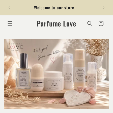
μετάβαση
ΔΩ
Welcome to our store
στο
περιεχόμενο
Parfume Love
Καλάθι